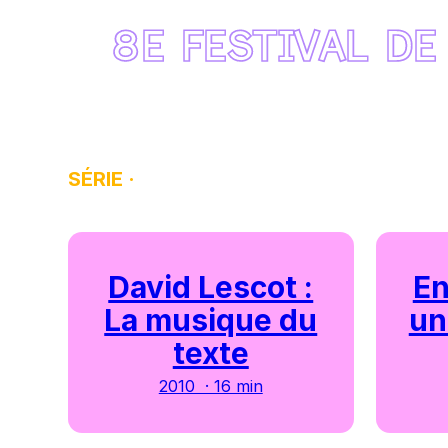
8E FESTIVAL DE
SÉRIE ·
David Lescot :
En
La musique du
un
texte
2010 · 16 min