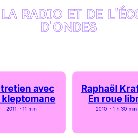
 LA RADIO ET DE L'
D'ONDES
tretien avec
Raphaël Kraf
 kleptomane
En roue lib
2011 · 11 min
2010 · 1 h 30 min