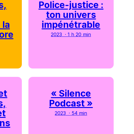
s,
Police-justice :
ton univers
 la
impénétrable
ore
2023 · 1 h 20 min
et
« Silence
s,
Podcast »
et
2023 · 54 min
ons