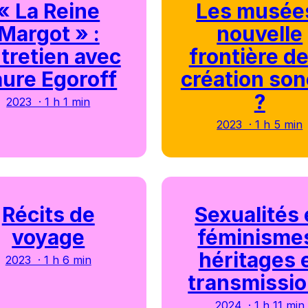
« La Reine
Les musée
Margot » :
nouvelle
tretien avec
frontière de
aure Egoroff
création son
?
2023 · 1 h 1 min
2023 · 1 h 5 min
Récits de
Sexualités 
voyage
féminisme
héritages 
2023 · 1 h 6 min
transmissi
2024 · 1 h 11 min