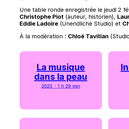
Une table ronde enregistrée le jeudi 2 f
Christophe Piot
(auteur, historien),
Lau
Eddie Ladoire
(Unendliche Studio) et
Ch
À la modération :
Chloé Tavitian
(Studi
La musique
I
dans la peau
2023 · 1 h 29 min