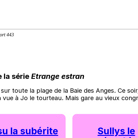
 la série
Etrange estran
ue sur toute la plage de la Baie des Anges. Ce so
 vue à Jo le tourteau. Mais gare au vieux congre
u la subérite
Sullys le