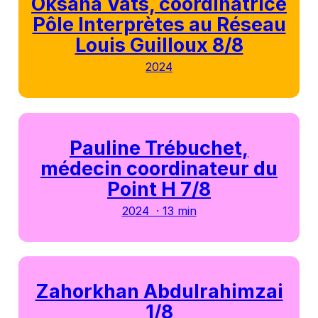
Oksana Vats, coordinatrice
Pôle Interprètes au Réseau
Louis Guilloux 8/8
2024
Pauline Trébuchet,
médecin coordinateur du
Point H 7/8
2024 · 13 min
Zahorkhan Abdulrahimzai
1/8