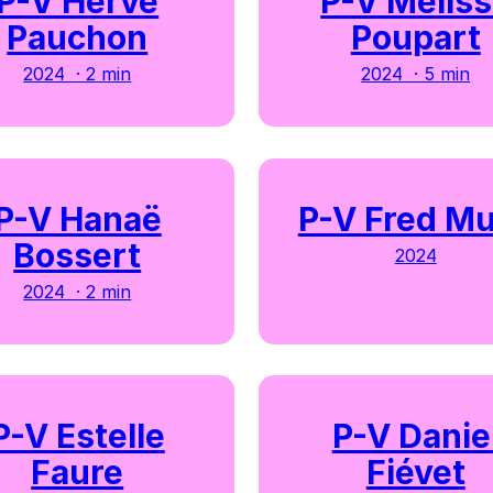
P-V Hervé
P-V Mélis
Pauchon
Poupart
2024 · 2 min
2024 · 5 min
P-V Hanaë
P-V Fred M
Bossert
2024
2024 · 2 min
P-V Estelle
P-V Danie
Faure
Fiévet