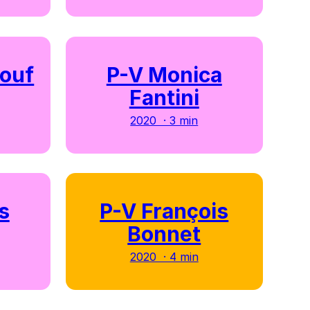
ouf
P-V Monica
Fantini
2020 · 3 min
s
P-V François
Bonnet
2020 · 4 min