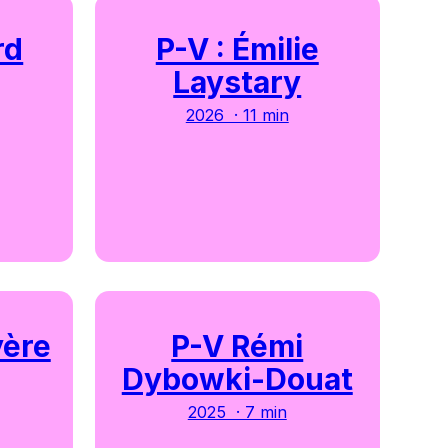
rd
P-V : Émilie
Laystary
2026 · 11 min
yère
P-V Rémi
Dybowki-Douat
2025 · 7 min