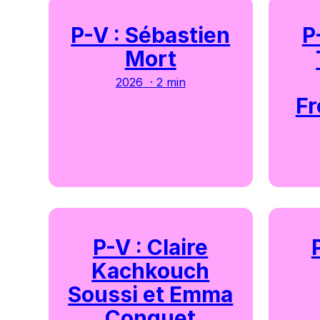
P-V : Sébastien
P
Mort
2026 · 2 min
Fr
P-V : Claire
Kachkouch
Soussi et Emma
Conquet