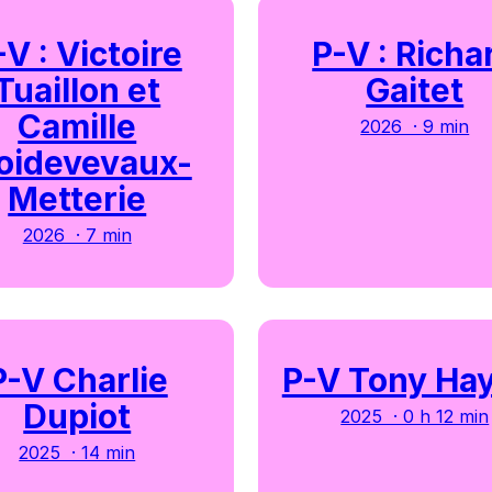
-V : Victoire
P-V : Richa
Tuaillon et
Gaitet
Camille
2026 · 9 min
oidevevaux-
Metterie
2026 · 7 min
P-V Charlie
P-V Tony Ha
Dupiot
2025 · 0 h 12 min
2025 · 14 min