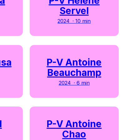
sa
P-V Hélène
Servel
2024 · 10 min
usa
P-V Antoine
Beauchamp
2024 · 6 min
l
P-V Antoine
Chao