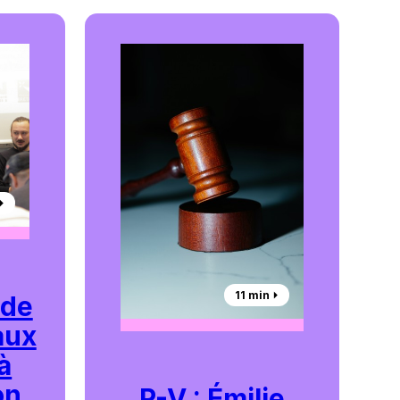
︎
11 min ⏵︎
 de
aux
à
on
P-V : Émilie