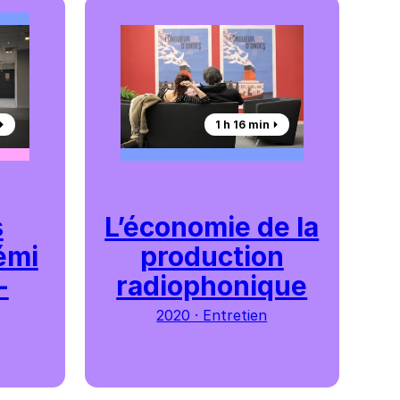
︎
1 h 16 min ⏵︎
s
L’économie de la
émi
production
-
radiophonique
2020 · Entretien