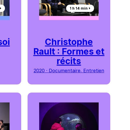
︎
1 h 14 min ⏵︎
soi
Christophe
Rault : Formes et
récits
2020 · Documentaire, Entretien