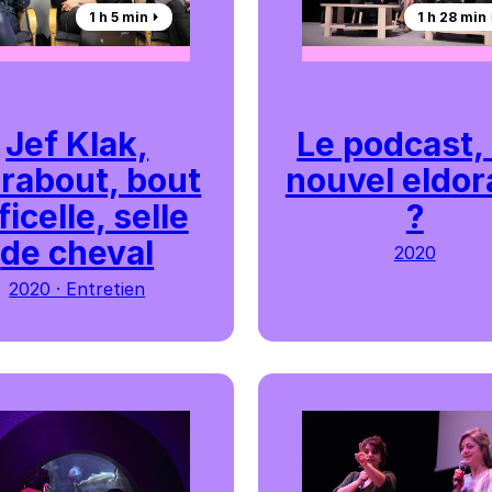
1 h 5 min ⏵︎
1 h 28 min ⏵
Jef Klak,
Le podcast,
rabout, bout
nouvel eldo
ficelle, selle
?
de cheval
2020
2020 · Entretien