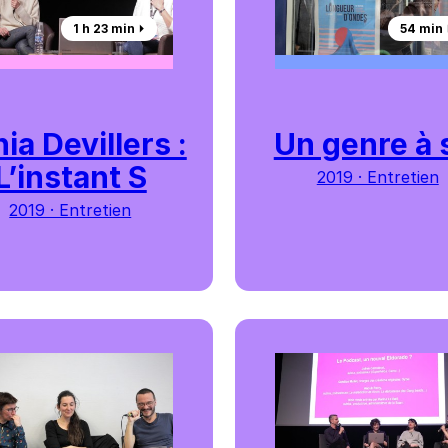
1 h 23 min ⏵︎
54 min ⏵
ia Devillers :
Un genre à 
L’instant S
2019 · Entretien
2019 · Entretien