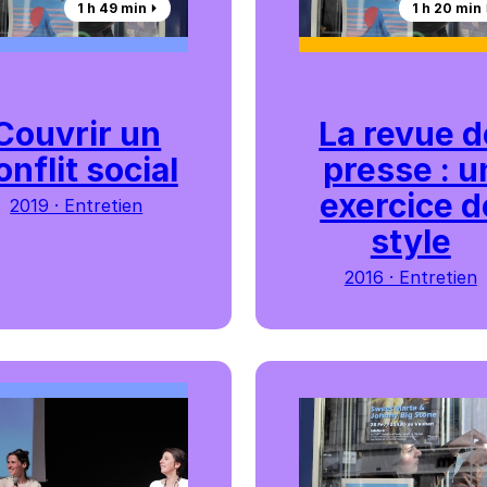
1 h 49 min ⏵︎
1 h 20 min ⏵
Couvrir un
La revue d
onflit social
presse : u
exercice d
2019 · Entretien
style
2016 · Entretien