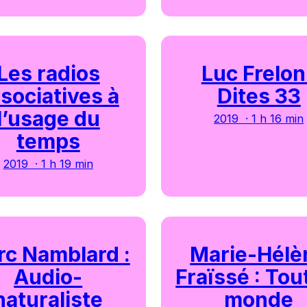
Les radios
Luc Frelon 
sociatives à
Dites 33
l’usage du
2019 · 1 h 16 min
temps
2019 · 1 h 19 min
c Namblard :
Marie-Hélè
Audio-
Fraïssé : Tou
naturaliste
monde