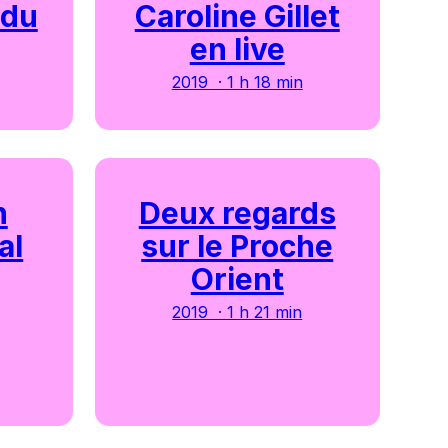
 du
Caroline Gillet
en live
2019 · 1 h 18 min
n
Deux regards
al
sur le Proche
Orient
2019 · 1 h 21 min