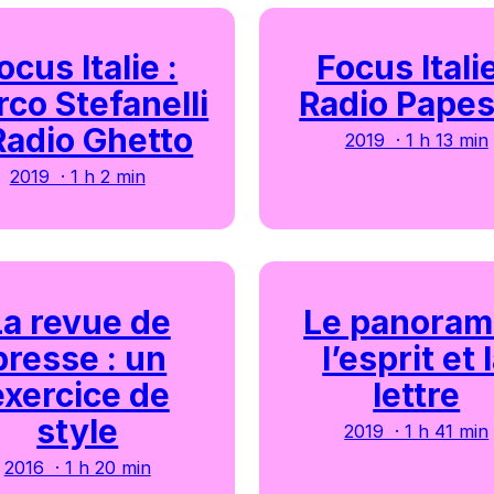
ocus Italie :
Focus Italie
co Stefanelli
Radio Pape
Radio Ghetto
2019 · 1 h 13 min
2019 · 1 h 2 min
La revue de
Le panoram
presse : un
l’esprit et 
exercice de
lettre
style
2019 · 1 h 41 min
2016 · 1 h 20 min