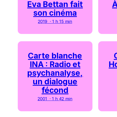
Eva Bettan fait
À
son cinéma
2019 · 1 h 15 min
Carte blanche
INA : Radio et
Ho
psychanalyse,
un dialogue
fécond
2001 · 1 h 42 min