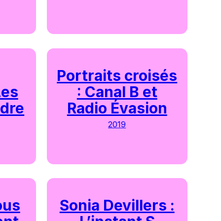
Portraits croisés
Les
: Canal B et
rdre
Radio Évasion
2019
ous
Sonia Devillers :