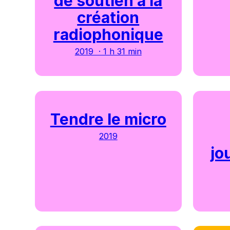
de soutien à la
création
radiophonique
2019 · 1 h 31 min
Tendre le micro
2019
jo