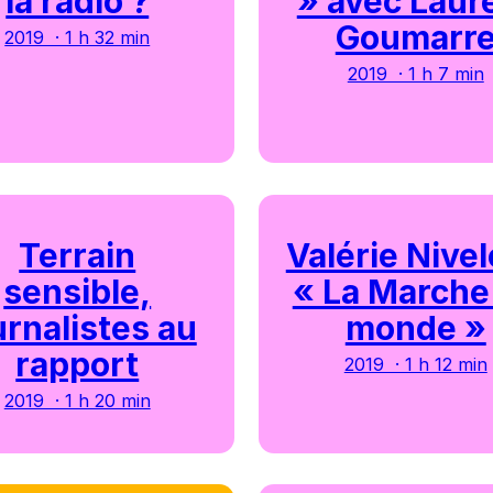
la radio ?
» avec Laur
Goumarr
2019 · 1 h 32 min
2019 · 1 h 7 min
Terrain
Valérie Nivel
sensible,
« La Marche
urnalistes au
monde »
rapport
2019 · 1 h 12 min
2019 · 1 h 20 min