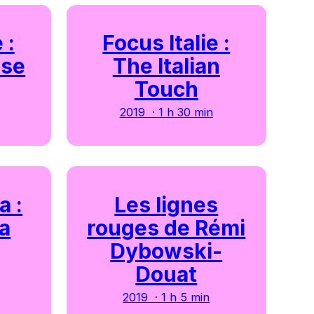
 :
Focus Italie :
sse
The Italian
Touch
2019 · 1 h 30 min
a :
Les lignes
la
rouges de Rémi
Dybowski-
Douat
2019 · 1 h 5 min