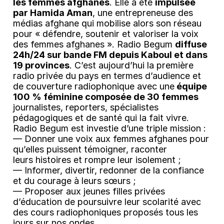
les femmes afghanes
. Elle a été
impulsée
par Hamida Aman
, une entrepreneuse des
médias afghane qui mobilise alors son réseau
pour « défendre, soutenir et valoriser la voix
des femmes afghanes ». Radio Begum
diffuse
24h/24 sur bande FM depuis Kaboul et dans
19 provinces
. C’est aujourd’hui la première
radio privée du pays en termes d’audience et
de couverture radiophonique avec une
équipe
100 % féminine composée de 30 femmes
journalistes, reporters, spécialistes
pédagogiques et de santé qui la fait vivre.
Radio Begum est investie d’une triple mission :
— Donner une voix aux femmes afghanes pour
qu’elles puissent témoigner, raconter
leurs histoires et rompre leur isolement ;
— Informer, divertir, redonner de la confiance
et du courage à leurs sœurs ;
— Proposer aux jeunes filles privées
d’éducation de poursuivre leur scolarité avec
des cours radiophoniques proposés tous les
jours sur nos ondes