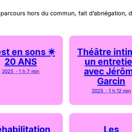
n parcours hors du commun, fait d’abnégation, d
est en sons ✷
Théâtre inti
20 ANS
un entreti
avec Jérô
2025 · 1 h 7 min
Garcin
2025 · 1 h 12 min
habilitation
Les