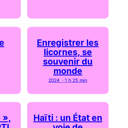
e
Enregistrer les
licornes, se
souvenir du
monde
2024 · 1 h 25 min
 »,
Haïti : un État en
RTL
voie de