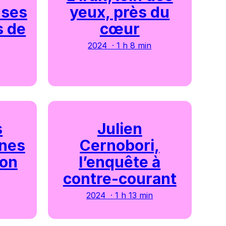
uses
yeux, près du
s de
cœur
2024 · 1 h 8 min
s
Julien
nes
Cernobori,
ion
l’enquête à
contre-courant
2024 · 1 h 13 min