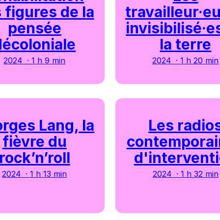
 figures de la
travailleur·e
pensée
invisibilisé·e
décoloniale
la terre
2024 · 1 h 9 min
2024 · 1 h 20 min
rges Lang, la
Les radio
fièvre du
contemporai
rock’n’roll
d'intervent
2024 · 1 h 13 min
2024 · 1 h 32 min