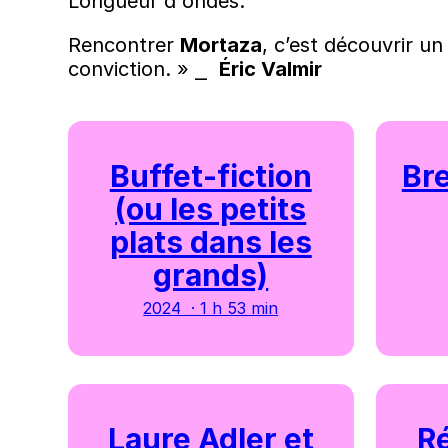
Longueur d'ondes.
Rencontrer
Mortaza
, c’est découvrir u
conviction. » ⎯
Éric Valmir
Buffet-fiction
Br
(ou les petits
plats dans les
grands)
2024 · 1 h 53 min
Laure Adler et
Ré