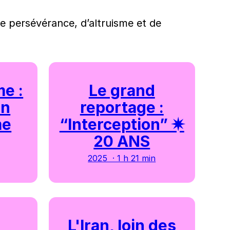
e persévérance, d’altruisme et de
me :
Le grand
en
reportage :
me
“Interception” ✷
20 ANS
2025 · 1 h 21 min
L'Iran, loin des