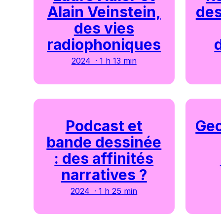
Alain Veinstein,
des
des vies
radiophoniques
2024 · 1 h 13 min
Podcast et
Geo
bande dessinée
: des affinités
narratives ?
2024 · 1 h 25 min