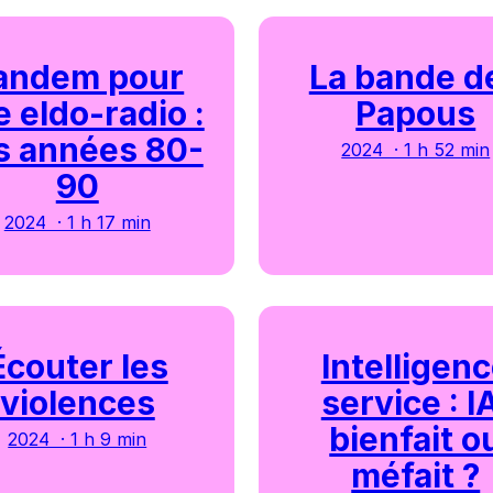
andem pour
La bande d
 eldo-radio :
Papous
s années 80-
2024 · 1 h 52 min
90
2024 · 1 h 17 min
Écouter les
Intelligen
violences
service : I
bienfait o
2024 · 1 h 9 min
méfait ?