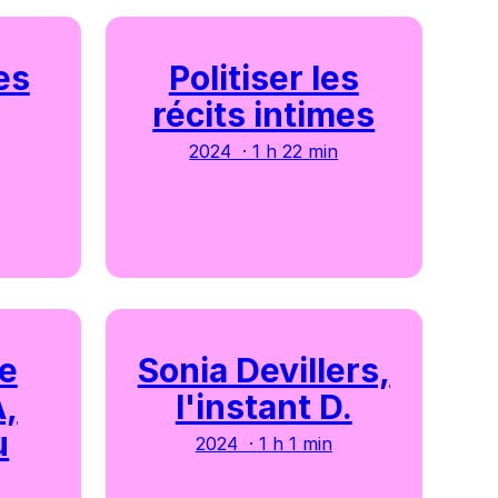
es
Politiser les
récits intimes
2024 · 1 h 22 min
ce
Sonia Devillers,
A,
l'instant D.
u
2024 · 1 h 1 min