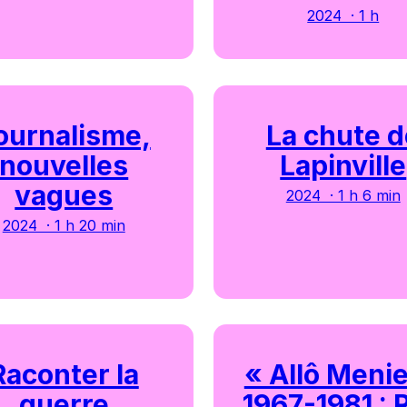
2024 · 1 h
ournalisme,
La chute d
nouvelles
Lapinville
vagues
2024 · 1 h 6 min
2024 · 1 h 20 min
Raconter la
« Allô Menie
guerre
1967-1981 : 